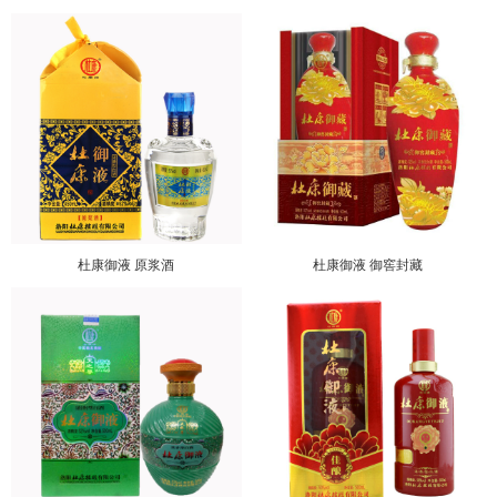
杜康御液 原浆酒
杜康御液 御窖封藏