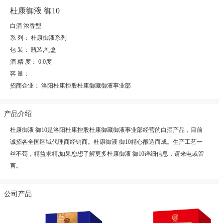
杜康御液 御10
白酒 浓香型
系 列：
杜康御液系列
包 装：
瓶装,礼盒
酒 精 度：
0.0度
容 量：
招商企业：
洛阳杜康控股杜康御藏御液事业部
产品介绍
杜康御液 御10是洛阳杜康控股杜康御藏御液事业部经营的白酒产品，目前
诚招各全国区域代理商经销商。杜康御液 御10精心酿造而成。生产工艺一
丝不苟，精益求精,如果您想了解更多杜康御液 御10详细信息，请来电或留
言。
公司产品